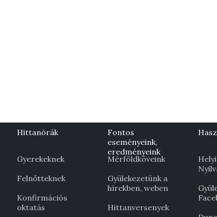
Hittanórák
Fontos
Hasz
eseményeink,
eredményeink
Gyerekeknek
Mérföldköveink
Helyi
Nyil
Felnőtteknek
Gyülekezetünk a
hírekben, weben
Gyül
Konfirmációs
Face
oktatás
Hittanversenyek