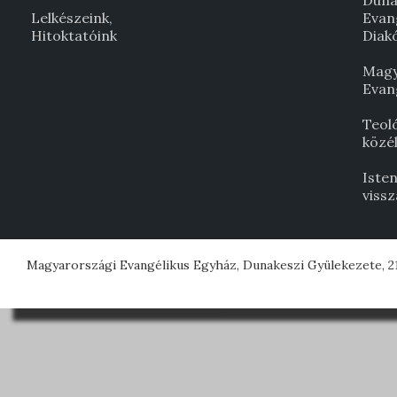
Duna
Lelkészeink,
Evan
Hitoktatóink
Diak
Magy
Evan
Teol
közél
Isten
viss
Magyarországi Evangélikus Egyház, Dunakeszi Gyülekezete, 21