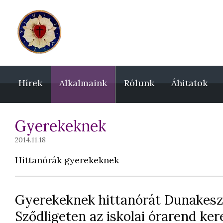
Hírek
Alkalmaink
Rólunk
Áhitatok
Gyerekeknek
2014.11.18
Hittanórák gyerekeknek
Gyerekeknek hittanórát Dunakesz
Sződligeten az iskolai órarend ker