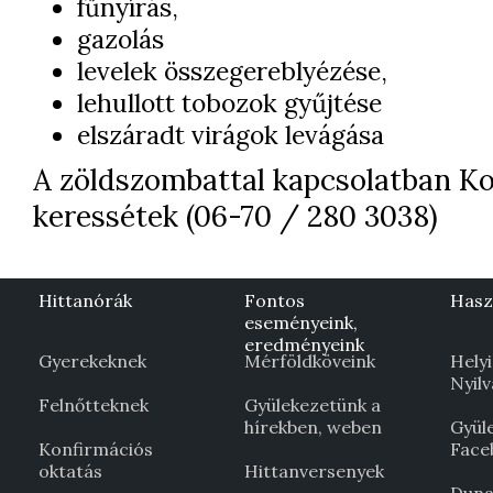
fűnyírás,
gazolás
levelek összegereblyézése,
lehullott tobozok gyűjtése
elszáradt virágok levágása
A zöldszombattal kapcsolatban Ko
keressétek (06-70 / 280 3038)
Hittanórák
Fontos
Hasz
eseményeink,
eredményeink
Gyerekeknek
Mérföldköveink
Helyi
Nyil
Felnőtteknek
Gyülekezetünk a
hírekben, weben
Gyül
Konfirmációs
Face
oktatás
Hittanversenyek