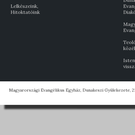
Duna
Lelkészeink,
Evan
Hitoktatóink
Diak
Magy
Evan
Teol
közél
Isten
viss
Magyarországi Evangélikus Egyház, Dunakeszi Gyülekezete, 21