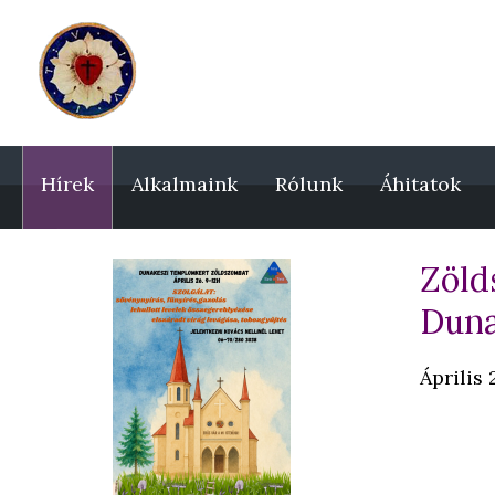
Hírek
Alkalmaink
Rólunk
Áhitatok
Zöld
Duna
Április 