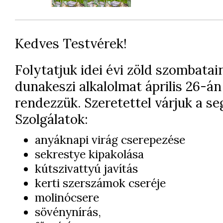
Kedves Testvérek!
Folytatjuk idei évi zöld szombatai
dunakeszi alkalolmat április 26-án
rendezzük. Szeretettel várjuk a se
Szolgálatok:
anyáknapi virág cserepezése
sekrestye kipakolása
kútszivattyú javítás
kerti szerszámok cseréje
molinócsere
sövénynírás,