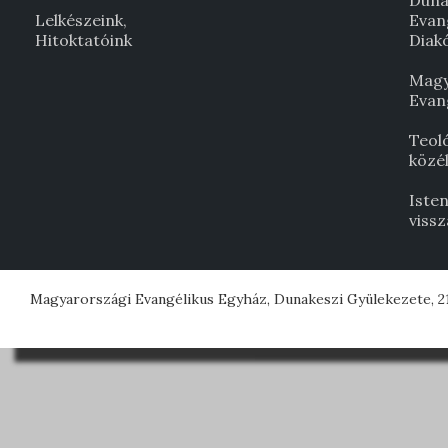
Duna
Lelkészeink,
Evan
Hitoktatóink
Diak
Magy
Evan
Teol
közél
Isten
viss
Magyarországi Evangélikus Egyház, Dunakeszi Gyülekezete, 21