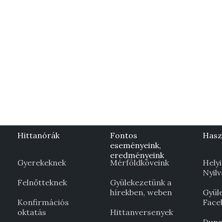
Hittanórák
Fontos
Hasz
eseményeink,
eredményeink
Gyerekeknek
Mérföldköveink
Helyi
Nyil
Felnőtteknek
Gyülekezetünk a
hírekben, weben
Gyül
Konfirmációs
Face
oktatás
Hittanversenyek