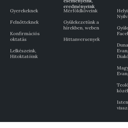
eseményeink,
eredményeink
Gyerekeknek
Mérföldköveink
Helyi
Nyil
Felnőtteknek
Gyülekezetünk a
hírekben, weben
Gyül
Konfirmációs
Face
oktatás
Hittanversenyek
Duna
Lelkészeink,
Evan
Hitoktatóink
Diak
Magy
Evan
Teol
közél
Isten
viss