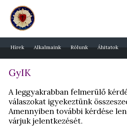
Hírek
Alkalmaink
Rólunk
Áhitatok
GyIK
A leggyakrabban felmerülő kérd
válaszokat igyekeztünk összesze
Amennyiben további kérdése lenn
várjuk jelentkezését.