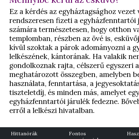
Ez a kérdés az egyháztagsághoz vezet v
rendszeresen fizeti a egyházfenntartói 
számára természetesen, hogy otthon v
templomban, részben az övé is, esküvőjé
kívül szoktak a párok adományozni a g
lelkészének, kántorának. Ha valakik n
gondolkoznak rajta, célszerű egyszeri
meghatározott összegben, amelyben b
használata, fenntartása, a jegyesoktatás
tiszteletdíj, és minden más, amelyet e
egyházfenntartói járulék fedezne. Bőv
erről a lelkészi hivatalban.
Hittanórák
Fontos
Hasz