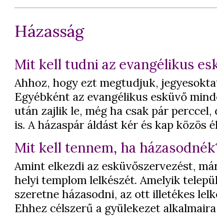
Házasság
Mit kell tudni az evangélikus e
Ahhoz, hogy ezt megtudjuk, jegyesoktatá
Egyébként az evangélikus esküvő mind
után zajlik le, még ha csak pár perccel,
is. A házaspár áldást kér és kap közös 
Mit kell tennem, ha házasodnék
Amint elkezdi az esküvőszervezést, má
helyi templom lelkészét. Amelyik telep
szeretne házasodni, az ott illetékes lel
Ehhez célszerű a gyülekezet alkalmaira 