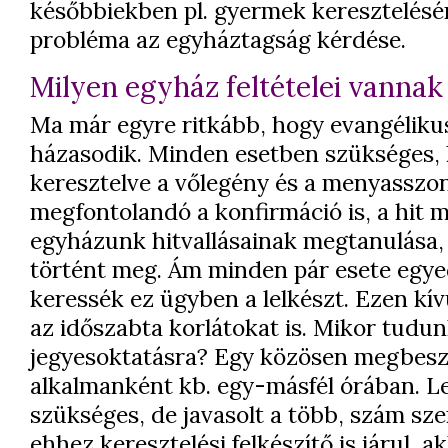
későbbiekben pl. gyermek keresztelésé
probléma az egyháztagság kérdése.
Milyen egyház feltételei vanna
Ma már egyre ritkább, hogy evangéliku
házasodik. Minden esetben szükséges,
keresztelve a vőlegény és a menyasszon
megfontolandó a konfirmáció is, a hit 
egyházunk hitvallásainak megtanulása,
történt meg. Ám minden pár esete egye
keressék ez ügyben a lelkészt. Ezen kív
az időszabta korlátokat is. Mikor tudun
jegyesoktatásra? Egy közösen megbesz
alkalmanként kb. egy-másfél órában. L
szükséges, de javasolt a több, szám sze
ehhez keresztelési felkészítő is járul, a