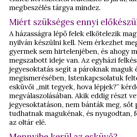
megbeszélés tárgya mindez.
Miért szükséges ennyi előkészü
A házasságra lépő felek elkötelezik mag
nyilván készülni kell. Nem érkezhet me
gyermek sem hirtelenjében, és ahogy m
megszabott ideje van. Az egyházi felkés
jegyesoktatás segít a pároknak maguk 
megismerésében, Istenkapcsolatuk felt
esküvői „mit tegyek, hova lépjek?” kér
megválaszolásában. Akik eddig részt ve
jegyesoktatáson, nem bánták meg, sőt 
tudhatnak magukénak, és nyugodtan, f
az oltár elé.
Mennyibe kerül az esküvő?